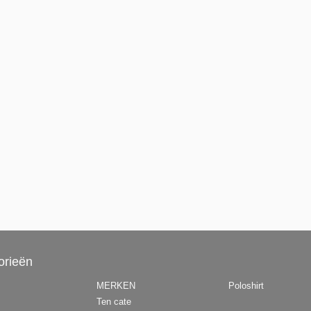
orieën
MERKEN
Poloshirt
Ten cate