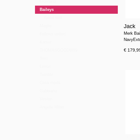
Giordano
Baileys
Geen titel
Jack
Moglie
Merk Bai
Fellows united
NavyExtr
Kaiser
€ 179,9
THOMASGOODWIN
Yest
Lerros
Twinlife
Casa moda
Gabbiano
Vesten
Angelle Milan