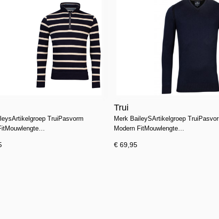
Trui
leysArtikelgroep TruiPasvorm
Merk BaileySArtikelgroep TruiPasvo
FitMouwlengte…
Modern FitMouwlengte…
5
€ 69,95