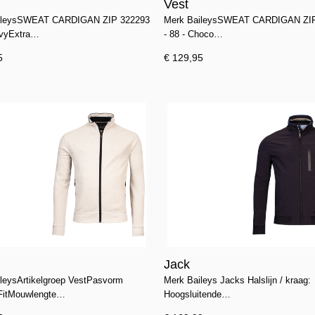
Vest
ileysSWEAT CARDIGAN ZIP 322293
Merk BaileysSWEAT CARDIGAN ZIP
avyExtra…
- 88 - Choco…
5
€ 129,95
Jack
leysArtikelgroep VestPasvorm
Merk Baileys Jacks Halslijn / kraag:
 FitMouwlengte…
Hoogsluitende…