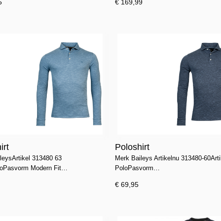
5
€ 169,99
irt
Poloshirt
leysArtikel 313480 63
Merk Baileys Artikelnu 313480-60Art
loPasvorm Modern Fit…
PoloPasvorm…
€ 69,95