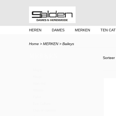
HEREN
DAMES
MERKEN
TEN CAT
Home
>
MERKEN
>
Baileys
MERKEN
Sortee
Meyer
Haupt
Alan red
Alberto
Falke
Ecc Culture
Club of comfort