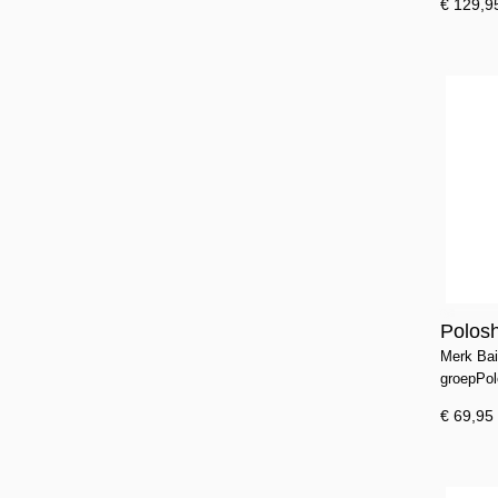
€ 129,9
Polosh
Merk Bai
groepPo
€ 69,95