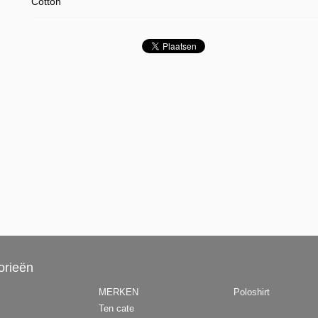
Cotton
orieën
MERKEN
Poloshirt
Ten cate