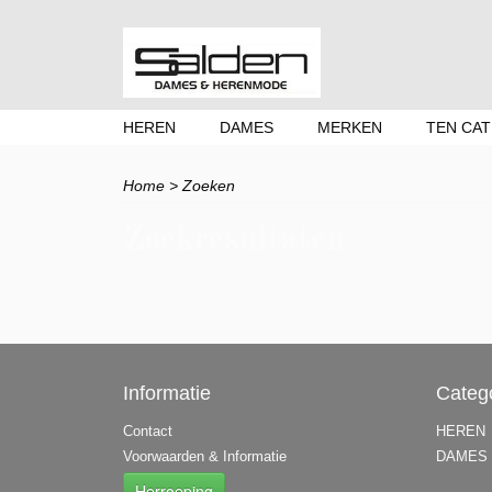
HEREN
DAMES
MERKEN
TEN CAT
Home
> Zoeken
Zoekresultaten
Informatie
Categ
Contact
HEREN
Voorwaarden & Informatie
DAMES
Herroeping