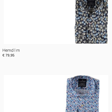
Hemd l m
€ 79,95